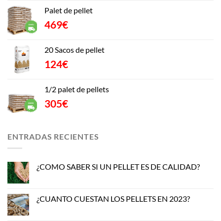
Palet de pellet
469
€
20 Sacos de pellet
124
€
1/2 palet de pellets
305
€
ENTRADAS RECIENTES
¿COMO SABER SI UN PELLET ES DE CALIDAD?
No
hay
comentarios
en
¿CUANTO CUESTAN LOS PELLETS EN 2023?
¿COMO
SABER
No
SI
hay